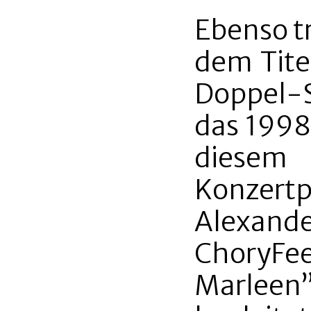
Ebenso t
dem Tite
Doppel-Se
das 1998 
dies
Konzer
Alexan
ChoryFe
Marlee