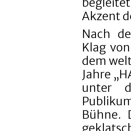
begleite
Akzent d
Nach de
Klag von
dem welt
Jahre „H
unter 
Publiku
Bühne. 
geklatsc