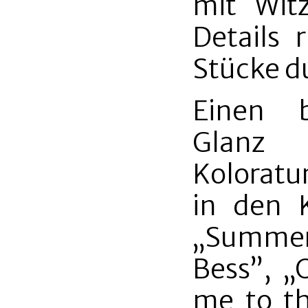
mit Wit
Details
Stücke d
Einen b
Glan
Koloratu
in den K
„Summert
Bess”, „
me to th