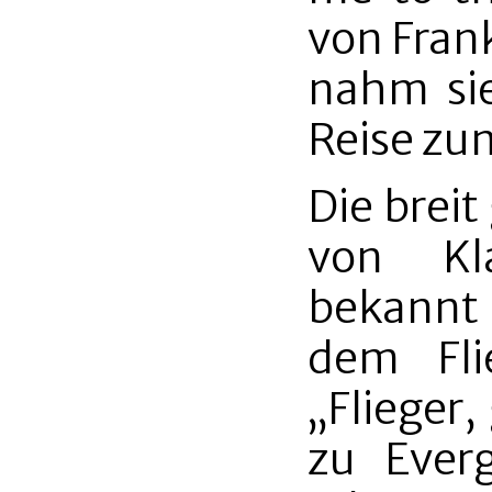
von Frank
nahm sie
Reise zu
Die breit
von Kla
bekannt
dem Fli
„Flieger,
zu Ever