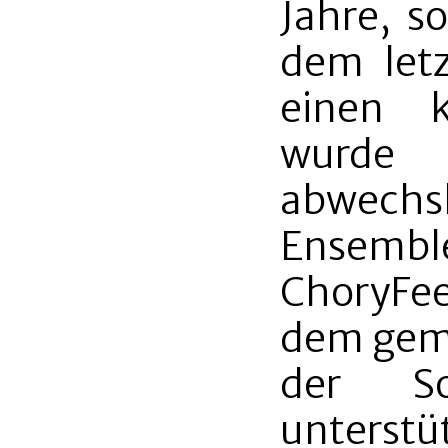
Jahre, s
dem letz
einen k
wurd
abwechs
Ensemb
ChoryFe
dem gemi
der So
unterstüt