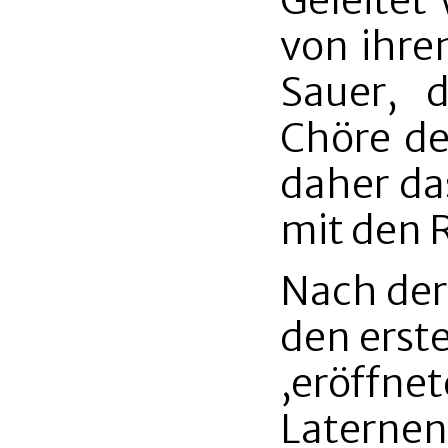
Geleitet
von ihre
Sauer, 
Chöre de
daher da
mit den R
Nach der
den erst
,eröffne
Laterne