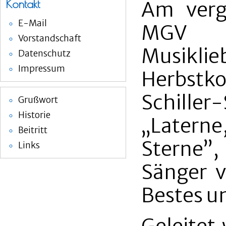
Kontakt
Am verg
E-Mail
MGV 1
Vorstandschaft
Musik
Datenschutz
Impressum
Herbstk
Schille
Grußwort
Historie
„Laterne
Beitritt
Sterne”,
Links
Sänger v
Bestes un