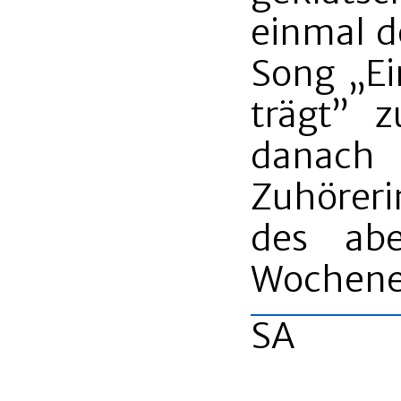
einmal d
Song „Ei
trägt” 
danac
Zuhöreri
des abe
Wochene
SA