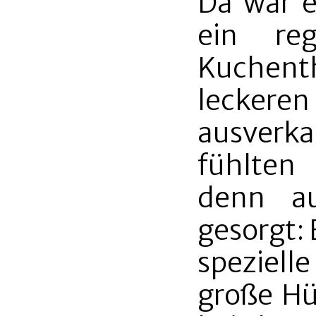
Da war e
ein re
Kuchent
lecker
ausverk
fühlten 
denn au
gesorgt: 
spezielle
große Hü