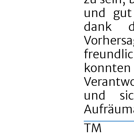
und gut
dank d
Vorher
freundl
konnte
Verantwo
und si
Aufräum
TM