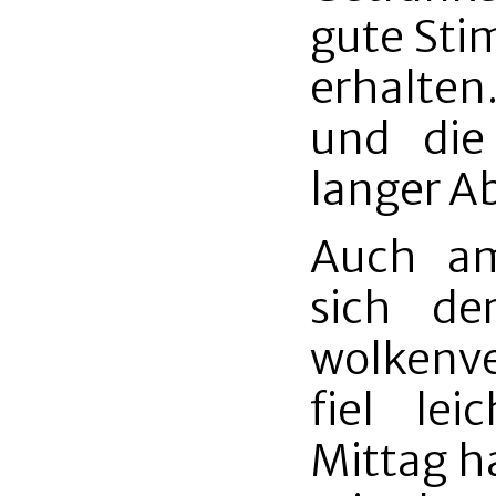
gute Sti
erhalten
und die
langer A
Auch am
sich de
wolkenv
fiel le
Mittag h