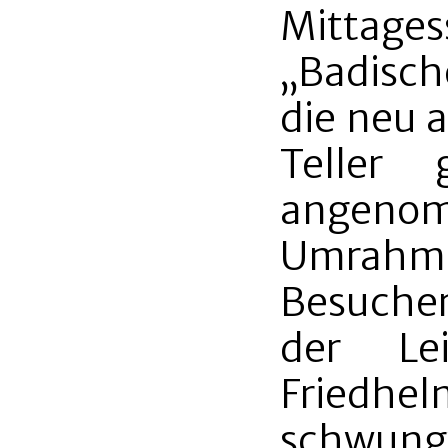
Mittages
„Badisch
die neu 
Teller
angenom
Umrahmu
Besucher
der Lei
Friedhel
schwungv