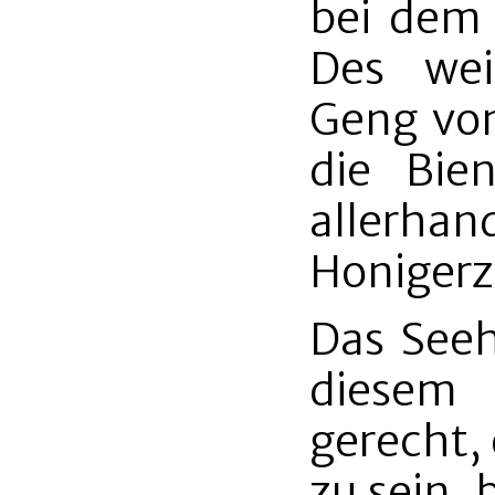
bei dem 
Des weit
Geng vom
die Bie
allerha
Honiger
Das Seeh
diesem 
gerecht, 
zu sein, 