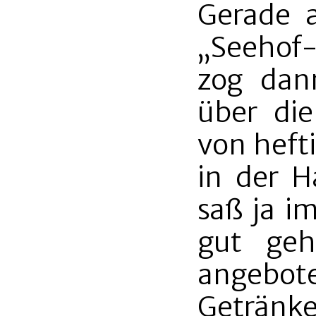
Gerade 
„Seehof-
zog dan
über die
von heft
in der 
saß ja i
gut geh
angebo
Getränke