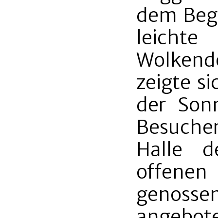
dem Begi
leicht
Wolkend
zeigte s
der Son
Besucher
Halle 
offenen
genosse
angebo