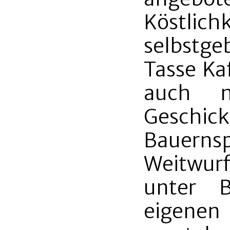
Köstlich
selbstg
Tasse Ka
auch n
Geschic
Bauern
Weitwurf
unter B
eigenen