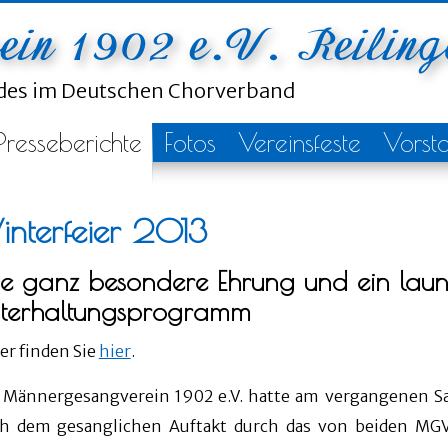
ndes im Deutschen Chorverband
Presseberichte
Fotos
Vereinsfeste
Vorst
nterfeier 2013
ne ganz besondere Ehrung und ein laun
terhaltungsprogramm
der finden Sie
hier
.
 Männergesangverein 1902 e.V. hatte am vergangenen Sa
h dem gesanglichen Auftakt durch das von beiden MG