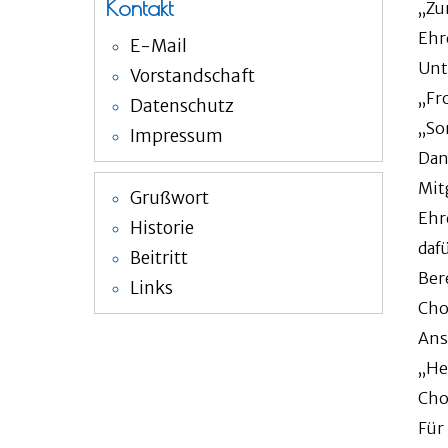
Kontakt
„Zu
Ehr
E-Mail
Unt
Vorstandschaft
„Fr
Datenschutz
„So
Impressum
Dan
Mit
Grußwort
Ehr
Historie
daf
Beitritt
Ber
Links
Cho
Ans
„He
Cho
Für