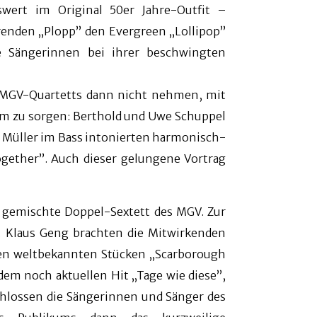
wert im Original 50er Jahre-Outfit –
renden „Plopp” den Evergreen „Lollipop”
ie Sängerinnen bei ihrer beschwingten
es MGV-Quartetts dann nicht nehmen, mit
kum zu sorgen: Berthold und Uwe Schuppel
s Müller im Bass intonierten harmonisch-
gether”. Auch dieser gelungene Vortrag
 gemischte Doppel-Sextett des MGV. Zur
. Klaus Geng brachten die Mitwirkenden
den weltbekannten Stücken „Scarborough
 dem noch aktuellen Hit „Tage wie diese”,
chlossen die Sängerinnen und Sänger des