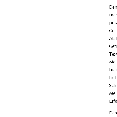
Den
män
prä
Gel
Als
Get
Tex
Mel
hier
In 
Sch
Mel
Erf
Dan