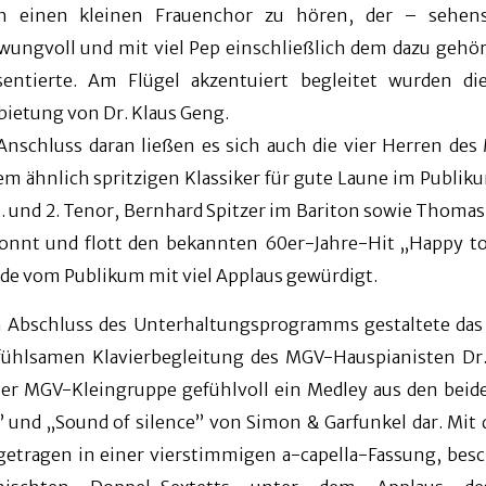
h einen kleinen Frauenchor zu hören, der – sehens
wungvoll und mit viel Pep einschließlich dem dazu gehö
sentierte. Am Flügel akzentuiert begleitet wurden d
bietung von Dr. Klaus Geng.
Anschluss daran ließen es sich auch die vier Herren d
em ähnlich spritzigen Klassiker für gute Laune im Publi
1. und 2. Tenor, Bernhard Spitzer im Bariton sowie Thoma
onnt und flott den bekannten 60er-Jahre-Hit „Happy to
de vom Publikum mit viel Applaus gewürdigt.
 Abschluss des Unterhaltungsprogramms gestaltete das
fühlsamen Klavierbegleitung des MGV-Hauspianisten Dr
ser MGV-Kleingruppe gefühlvoll ein Medley aus den bei
r” und „Sound of silence” von Simon & Garfunkel dar. Mit
getragen in einer vierstimmigen a-capella-Fassung, bes