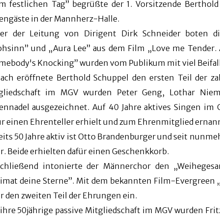
m festlichen Tag” begrüßte der 1. Vorsitzende Berthol
engäste in der Mannherz-Halle.
er der Leitung von Dirigent Dirk Schneider boten d
ohsinn” und „Aura Lee” aus dem Film „Love me Tender. 
mebody's Knocking” wurden vom Publikum mit viel Beifall
ach eröffnete Berthold Schuppel den ersten Teil der za
gliedschaft im MGV wurden Peter Geng, Lothar Niem
ennadel ausgezeichnet. Auf 40 Jahre aktives Singen im C
ür einen Ehrenteller erhielt und zum Ehrenmitglied ernan
eits 50 Jahre aktiv ist Otto Brandenburger und seit nunme
r. Beide erhielten dafür einen Geschenkkorb.
chließend intonierte der Männerchor den „Weihegesa
imat deine Sterne”. Mit dem bekannten Film-Evergreen „E
r den zweiten Teil der Ehrungen ein.
 ihre 50jährige passive Mitgliedschaft im MGV wurden Fri