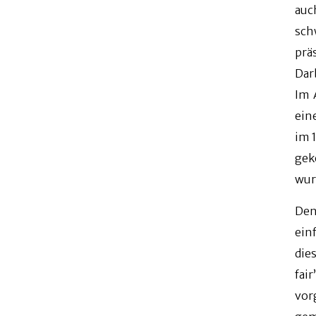
auc
sch
prä
Dar
Im 
ein
im 
gek
wur
Den
ein
die
fai
vor