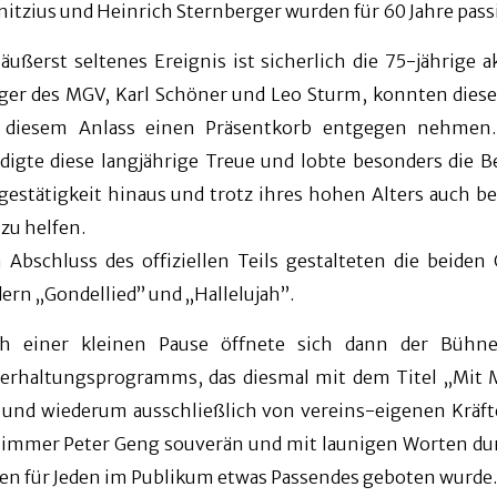
nitzius und Heinrich Sternberger wurden für 60 Jahre pass
 äußerst seltenes Ereignis ist sicherlich die 75-jährige 
ger des MGV, Karl Schöner und Leo Sturm, konnten diese
 diesem Anlass einen Präsentkorb entgegen nehmen. 
digte diese langjährige Treue und lobte besonders die Be
gestätigkeit hinaus und trotz ihres hohen Alters auch b
 zu helfen.
 Abschluss des offiziellen Teils gestalteten die bei
dern „Gondellied” und „Hallelujah”.
h einer kleinen Pause öffnete sich dann der Bühne
erhaltungsprogramms, das diesmal mit dem Titel „Mit Mu
 und wiederum ausschließlich von vereins-eigenen Kräfte
 immer Peter Geng souverän und mit launigen Worten dur
en für Jeden im Publikum etwas Passendes geboten wurde.