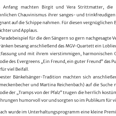
 Anfang machten Birgit und Vera Strittmatter, die
nlichen Chauvinismus ihrer sanges- und trinkfreudigen
gnant auf die Schippe nahmen. Für diesen vergnüglichen B
ächter und Applaus.
 Paradebeispiel für die den Sängern so gern nachgesagte
ränken besang anschließend das MGV-Quartett ein Loblied 
tfassung und mit ihrem vierstimmigen, harmonischen G
odie des Evergreens „Ein Freund, ein guter Freund” das P
für viel Beifall.
bester Bänkelsänger-Tradition machten sich anschließe
meckenbecher und Martina Reichenbach) auf die Suche n
odie der „Tramps von der Pfalz” trugen die herrlich kos
ahrungen humorvoll vor und sorgten so im Publikum für 
ach wurde im Unterhaltungsprogramm eine kleine Premie