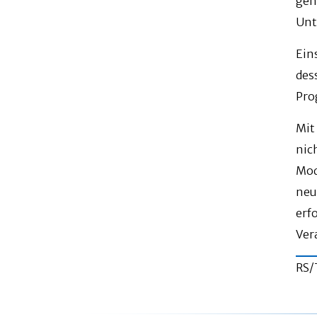
gem
Unt
Ein
des
Pro
Mit
nic
Mod
neu
erf
Ver
RS