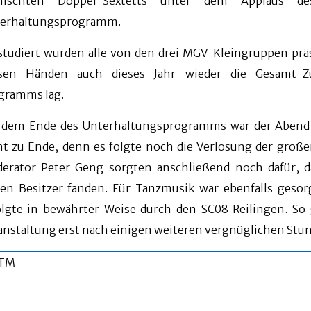
ischten Doppel-Sextetts unter dem Applaus de
erhaltungsprogramm.
studiert wurden alle von den drei MGV-Kleingruppen prä
sen Händen auch dieses Jahr wieder die Gesamt-Z
gramms lag.
 dem Ende des Unterhaltungsprogramms war der Abend 
ht zu Ende, denn es folgte noch die Verlosung der groß
erator Peter Geng sorgten anschließend noch dafür, d
en Besitzer fanden. Für Tanzmusik war ebenfalls gesor
olgte in bewährter Weise durch den SC08 Reilingen. So
anstaltung erst nach einigen weiteren vergnüglichen Stu
/TM