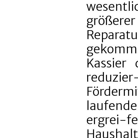
wesentl
größer
Repara
gekommen
Kassier 
reduz
Förderm
laufend
ergre
Haushal