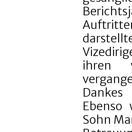
Bericht
Auftrit
darst
Vizedir
ihren 
vergang
Dankes 
Ebenso 
Sohn Mar