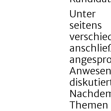
Unter 
seitens
versc
anschli
anges
Anwesen
diskutier
Nachde
Themen