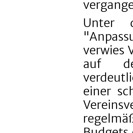
vergange
Unter 
"Anpassu
verwies 
auf de
verdeut
einer sc
Vereins
regelmä
Budgets 