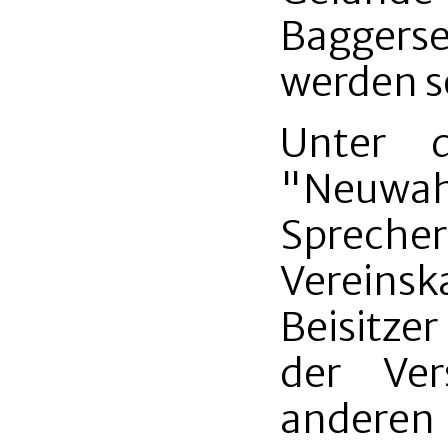
Baggers
werden so
Unter d
"Neuwahl
Spreche
Vereins
Beisitze
der Ve
andere