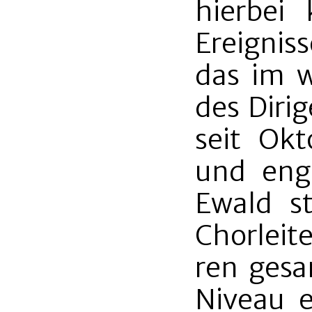
hierbei 
Ereignis
das im 
des Diri
seit Okt
und enga
Ewald s
Chorleit
ren gesa
Niveau e