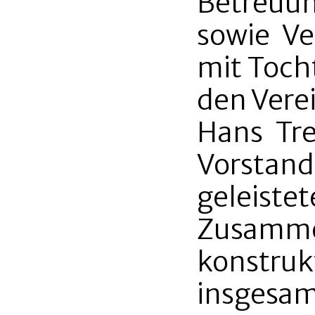
Betreuu
sowie Ve
mit Tocht
den Vere
Hans Tre
Vorsta
geleist
Zusamme
konstruk
insgesam