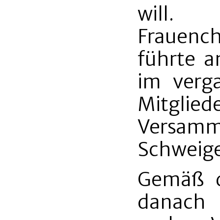
will.
Frauenc
führte a
im verg
Mitgli
Vers
Schweig
Gemäß d
danach S