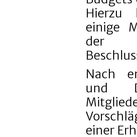
Hierzu 
einige 
der 
Beschlus
Nach en
und Di
Mitglie
Vorschl
einer Er