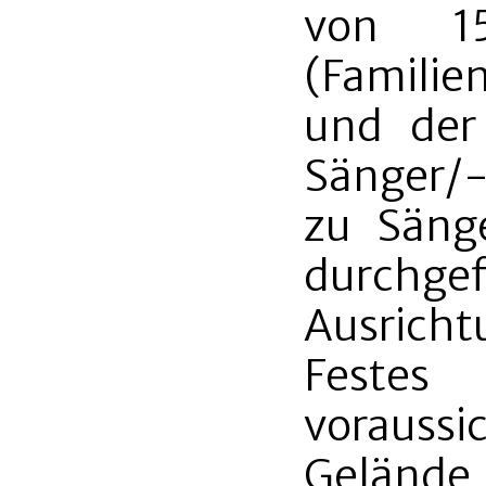
von 1
(Familie
und der 
Sänger/
zu Säng
durchg
Ausrich
Festes
voraussi
Geländ