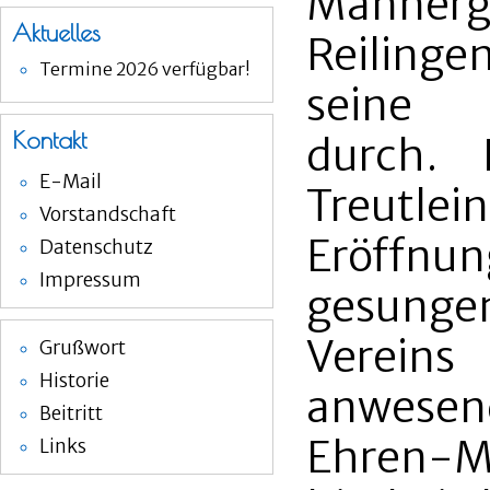
Männer
Aktuelles
Reiling
Termine 2026 verfügbar!
seine 
Kontakt
durch. 
E-Mail
Treutle
Vorstandschaft
Eröffn
Datenschutz
Impressum
gesung
Verein
Grußwort
Historie
anwesen
Beitritt
Ehren-M
Links