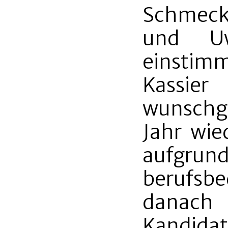
Schmeck
und U
einstimm
Kassi
wunschg
Jahr wie
aufgr
berufsb
danach
Kandidat