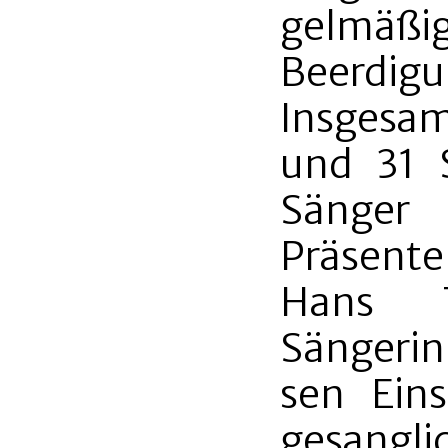
gelmäß
Beerdig
Insgesam
und 31 
Sänger
Präsente
Hans T
Sängeri
sen Eins
gesangli