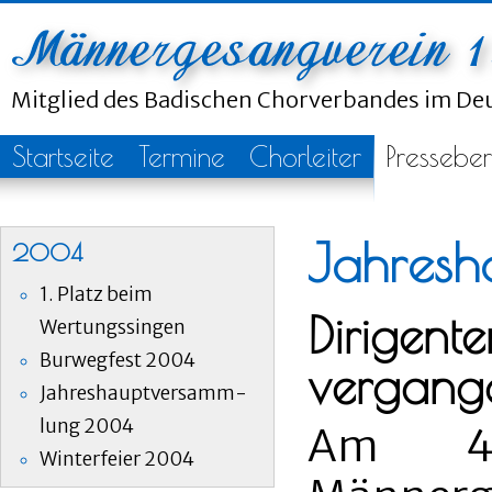
Mitglied des Badischen Chorverbandes im D
Startseite
Termine
Chorleiter
Presseber
Jahres
2004
1. Platz beim
Dirigent
Wertungssingen
Burwegfest 2004
vergang
Jahreshauptversamm-
lung 2004
Am 4.
Winterfeier 2004