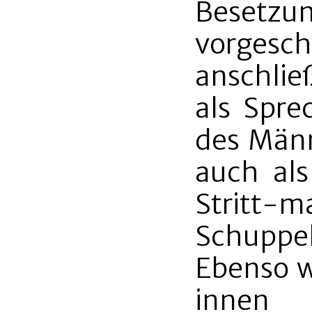
Besetzun
vorge
anschli
als Spre
des Männ
auch als
Stritt
Schuppel
Ebenso w
innen