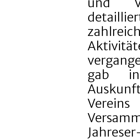
und Ve
detaill
zahlre
Aktivi
vergange
gab in
Auskunf
Verein
Versamm
Jahre