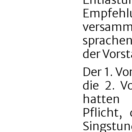
Empfe
versam
sprache
der Vorst
Der 1. Vo
die 2. V
hatten
Pflicht,
Singstun