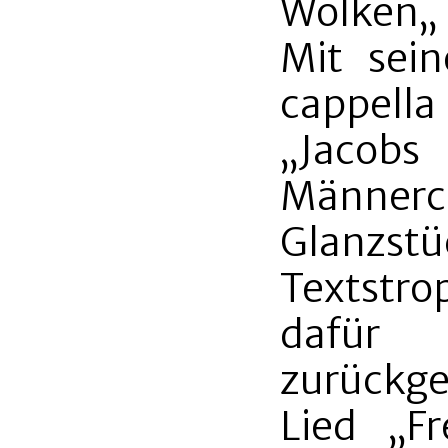
Wolken„ 
Mit sei
cappell
„Jacob
Männerc
Glanzs
Textstro
dafür 
zurückg
Lied „Fr