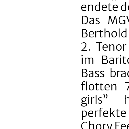
endete de
Das MGV
Berthold
2. Tenor
im Bari
Bass bra
flotten 7
girls” 
perfekte 
Chory Fe