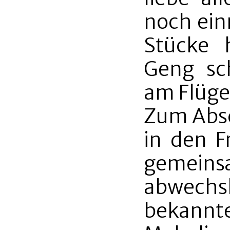
noch ein
Stücke 
Geng sc
am Flügel
Zum Absc
in den F
gemeins
abwechsl
bekan