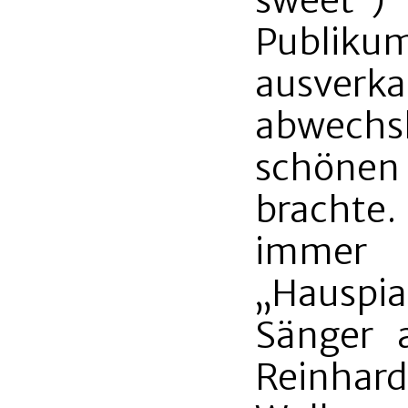
sweet”
Publi
ausverkau
abwechs
schönen
brachte.
immer
„Hauspian
Sänger 
Reinha