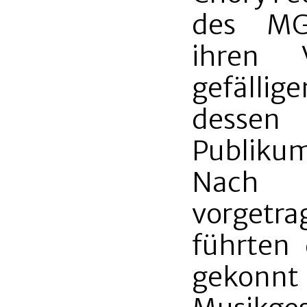
des MGV
ihren 
gefällig
dessen 
Publikum
Nach 
vorgetra
führten 
gekonnt