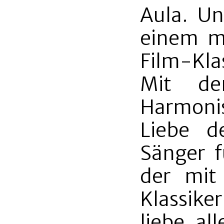
Aula. Un
einem mu
Film-Klas
Mit d
Harmoni
Liebe d
Sänger f
der mit
Klassike
liebe al