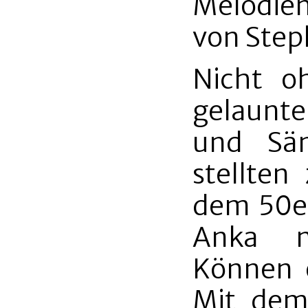
Melodien
von Step
Nicht o
gelaunte
und Sä
stellten
dem 50er
Anka n
Können e
Mit dem