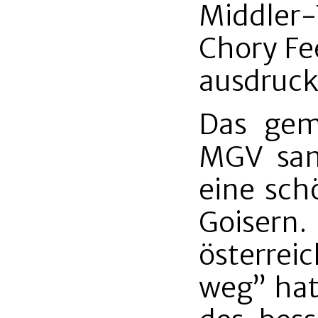
Middler-
Chory Fe
ausdruck
Das gem
MGV san
eine sch
Goise
österreic
weg” hat