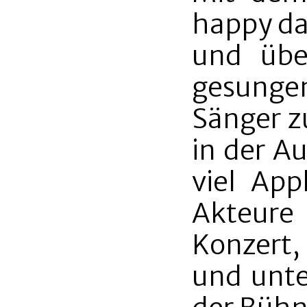
happy day
und übe
gesung
Sänger z
in der A
viel App
Akteur
Konzert,
und unte