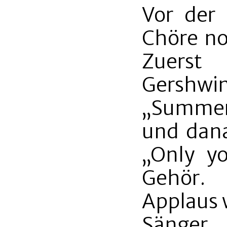
Vor der
Chöre no
Zuerst 
Gersh
„Summer
und dana
„Only yo
Gehör. 
Applaus 
Sänger