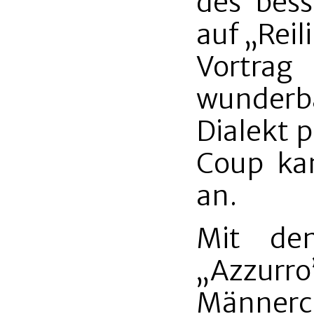
des bess
auf „Reil
Vortrag
wunderb
Dialekt p
Coup ka
an.
Mit dem
„Azzurro
Männerc