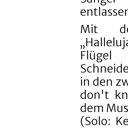
entlasse
Mit de
„Hallelu
Flügel 
Schneide
in den zw
don't k
dem Music
(Solo: K