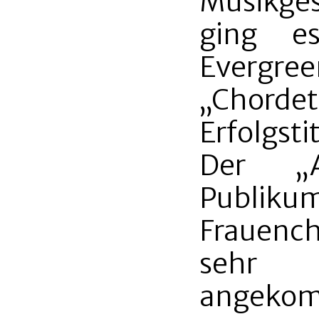
Musikges
ging e
Everg
„Chordet
Erfolgsti
Der „A
Publiku
Frauench
sehr 
angekom