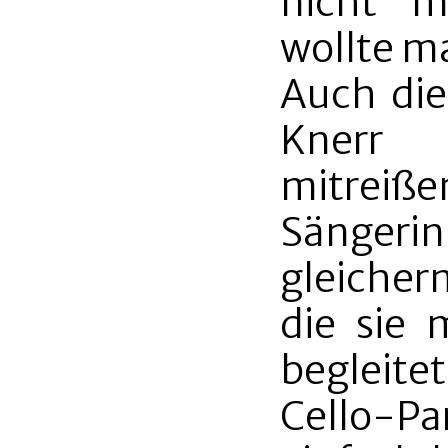
nicht m
wollte m
Auch die
Knerr 
mitreiß
Sänger
gleicher
die sie 
begleite
Cello-Pa