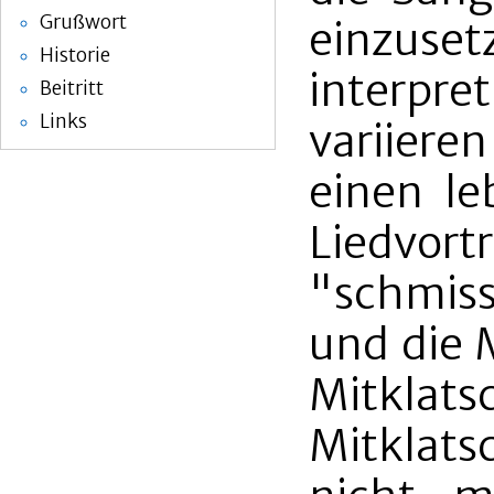
Grußwort
einzuset
Historie
interpr
Beitritt
Links
variiere
einen le
Liedvort
"schmiss
und die 
Mitkla
Mitklat