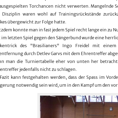
ausgespielten Torchancen nicht verwerten. Mangelnde Sch
 Disziplin waren wohl auf Trainingsrückstände zurüc
rkes übergewicht zur Folge hatte.
tzdem konnte man in fast jedem Spiel recht lange ein zu Nu
t im letzten Spiel gegen den Sängerbund wurde eine herrl
kentrick des "Brasilianers" Ingo Freidel mit eine
entfernung durch Detlev Garvs mit dem Ehrentreffer abge
n man die Turniertabelle eher von unten her betracht
entreffer jedenfalls nicht zu schlagen.
 Fazit kann festgehalten werden, dass der Spass im Vord
igerung notwendig sein wird, um in den Kampf um den vorl