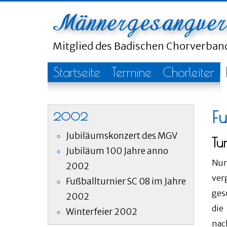
Mitglied des Badischen Chorverba
Startseite
Termine
Chorleiter
F
2002
Jubiläumskonzert des MGV
Tu
Jubiläum 100 Jahre anno
Nur
2002
ver
Fußballturnier SC 08 im Jahre
ges
2002
die
Winterfeier 2002
nac